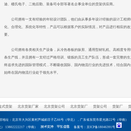
迪、楼氏电子、二炮后勤、装备司令部等著名企事业单位的货架供应商。
公司拥有一支有经验的年轻设计团队，他们由从事多年设计经验的设计工程师
化、合理化、系统化等特性，产品可以根据客户的实际情况，对产品进行相应的改
要。
公司拥有各类相关生产设备，从冷热卷板的纵剪、通用型材轧机、高精度专用
条生产线，并且拥有一支经过严格培训、锻炼的员工生产队伍，形成一套完整的生产体
终追求先进的国际管理模式，不断吸收国际、国内物流行业的先进技术，结合国内
始终在国内物流行业处于领先水平。
盘式货架
北京货架厂家
北京货架公司
北京货架厂
货架公司
货架厂
地址：北京市大兴区黄村芦城郝庄子乙66号（华北），广东省东莞市星光路22号（华南）
北） 13802222217（华南）
备案号：
京ICP备18046391号