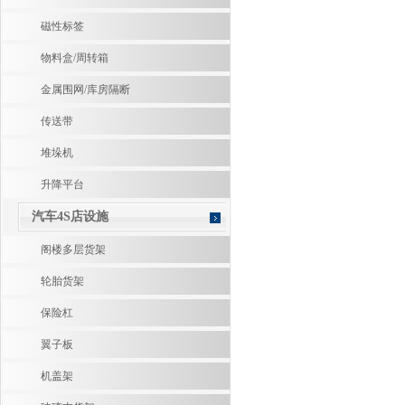
磁性标签
物料盒/周转箱
金属围网/库房隔断
传送带
堆垛机
升降平台
汽车4S店设施
阁楼多层货架
轮胎货架
保险杠
翼子板
机盖架